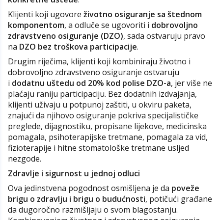
Klijenti koji ugovore
životno osiguranje sa štednom
komponentom
, a odluče se ugovoriti i
dobrovoljno
zdravstveno osiguranje (DZO)
, sada ostvaruju pravo
na
DZO bez troškova participacije
.
Drugim riječima, klijenti koji kombiniraju životno i
dobrovoljno zdravstveno osiguranje ostvaruju
i
dodatnu uštedu od 20% kod polise DZO-a
, jer više ne
plaćaju raniju participaciju. Bez dodatnih izdvajanja,
klijenti uživaju u potpunoj zaštiti
,
u okviru paketa,
znajući da njihovo osiguranje pokriva specijalističke
preglede, dijagnostiku, propisane lijekove, medicinska
pomagala, psihoterapijske tretmane, pomagala za vid,
fizioterapije i hitne stomatološke tretmane usljed
nezgode.
Zdravlje i sigurnost u jednoj odluci
Ova jedinstvena pogodnost osmišljena je da
poveže
brigu o zdravlju i brigu o budućnosti
, potičući građane
da dugoročno razmišljaju o svom blagostanju.