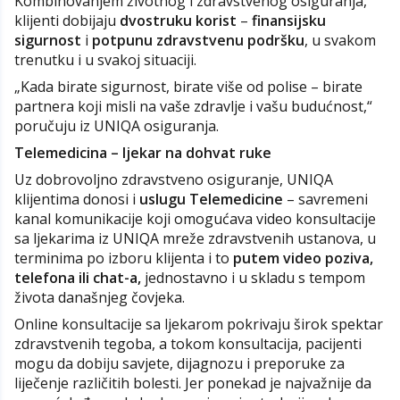
Kombinovanjem životnog i zdravstvenog osiguranja,
klijenti dobijaju
dvostruku korist
–
finansijsku
sigurnost
i
potpunu zdravstvenu podršku
, u svakom
trenutku i u svakoj situaciji.
„Kada birate sigurnost, birate više od polise – birate
partnera koji misli na vaše zdravlje i vašu budućnost,“
poručuju iz UNIQA osiguranja.
Telemedicina – ljekar na dohvat ruke
Uz dobrovoljno zdravstveno osiguranje, UNIQA
klijentima donosi i
uslugu Telemedicine
– savremeni
kanal komunikacije koji omogućava video konsultacije
sa ljekarima iz UNIQA mreže zdravstvenih ustanova, u
terminima po izboru klijenta i to
putem video poziva,
telefona ili chat-a,
jednostavno i u skladu s tempom
života današnjeg čovjeka.
Online konsultacije sa ljekarom pokrivaju širok spektar
zdravstvenih tegoba, a tokom konsultacija, pacijenti
mogu da dobiju savjete, dijagnozu i preporuke za
liječenje različitih bolesti. Jer ponekad je najvažnije da