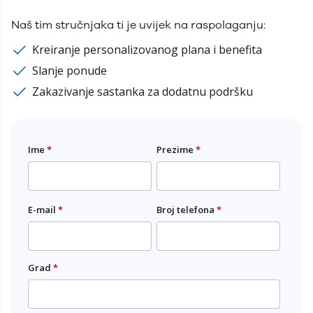
Naš tim stručnjaka ti je uvijek na raspolaganju:
Tojšići
Kreiranje personalizovanog plana i benefita
Centar bb
Slanje ponude
Zakazivanje sastanka za dodatnu podršku
Tuzla
Maršala Tita 157
Ime
*
Prezime
*
E-mail
*
Broj telefona
*
Tuzla
Maršala Tita 203
Grad
*
Zenica