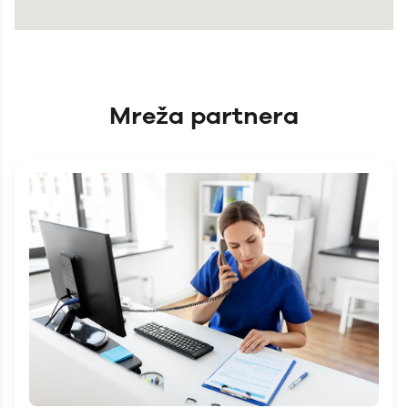
Ključ
Branilaca BiH 74
Mreža partnera
Mostar
Doktora Ante Starčevića 36
Prijedor
Svetosavska bb
Prnjavor