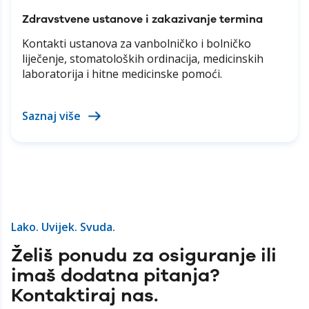
Trg srpskih boraca bb
Zdravstvene ustanove i zakazivanje termina
Kontakti ustanova za vanbolničko i bolničko
liječenje, stomatoloških ordinacija, medicinskih
laboratorija i hitne medicinske pomoći.
Sarajevo - Ilidža
Emira Bogunića - Čarlija 8
Saznaj više
Sarajevo - Importanne Centar
Zmaja od Bosne 7-7A
Lako. Uvijek. Svuda.
Želiš ponudu za osiguranje ili
Srebrenik
imaš dodatna pitanja?
Alije Izetbegovića bb
Kontaktiraj nas.