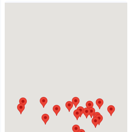
Derventa
Kralja Petra I bb
Direkcija Društva
Obala Kulina bana 19
Doboj
Cara Dušana 12
Gračanica