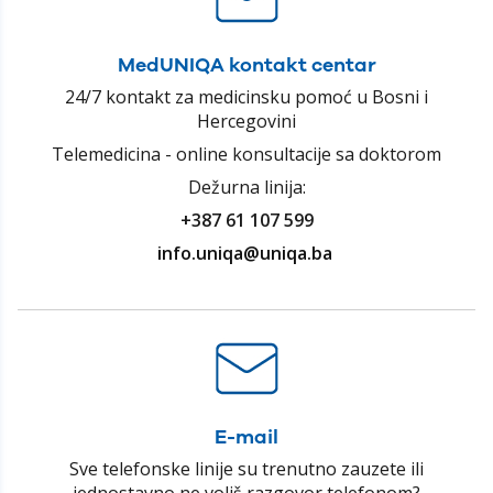
MedUNIQA kontakt centar
24/7 kontakt za medicinsku pomoć u Bosni i
Hercegovini
Telemedicina - online konsultacije sa doktorom
Dežurna linija:
+387
61
107
599
info.uniqa@uniqa.ba
E-mail
Sve telefonske linije su trenutno zauzete ili
jednostavno ne voliš razgovor telefonom?