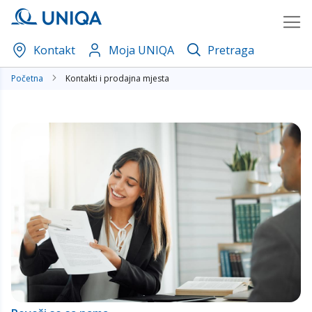
Skip
to
Content
Kontakt
Moja UNIQA
Pretraga
Početna
Kontakti i prodajna mjesta