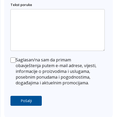
Tekst poruke
Ugao ulica Safvet-bega Bašagića i M. Tarabara
Živinice
Magistralni put M4 bb
Saglasan/na sam da primam
obavještenja putem e-mail adrese, vijesti,
informacije o proizvodima i uslugama,
posebnim ponudama i pogodnostima,
događajima i aktuelnim promocijama.
Pošalji