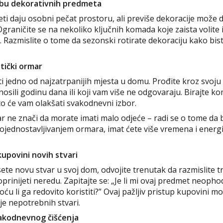
ebu dekorativnih predmeta
ti daju osobni pečat prostoru, ali previše dekoracije može 
graničite se na nekoliko ključnih komada koje zaista volite 
 Razmislite o tome da sezonski rotirate dekoraciju kako bist
stički ormar
 jedno od najzatrpanijih mjesta u domu. Prođite kroz svoju 
osili godinu dana ili koji vam više ne odgovaraju. Birajte 
to će vam olakšati svakodnevni izbor.
r ne znači da morate imati malo odjeće – radi se o tome da bu
Pojednostavljivanjem ormara, imat ćete više vremena i energij
 kupovini novih stvari
ete novu stvar u svoj dom, odvojite trenutak da razmislite t
oprinijeti neredu. Zapitajte se: „Je li mi ovaj predmet neopho
ću li ga redovito koristiti?” Ovaj pažljiv pristup kupovini 
je nepotrebnih stvari.
vakodnevnog čišćenja