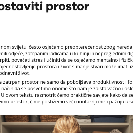
staviti prostor
om svijetu, često osjećamo preopterećenost zbog nereda k
omili odjeće, zatrpanim ladicama u kuhinji ili nepreglednim di
piti, povećati stres i učiniti da se osjećamo mentalno i fizič
pojednostavljenje prostora i život s manje stvari može imati 
odnevni život.
e zatrpan prostor ne samo da poboljšava produktivnost i fok
je način da se posvetimo onome što nam je zaista važno i os
 U ovom tekstu razmotrit ćemo praktične savjete kako da s
avimo prostor, čime postižemo veći unutarnji mir i pažnju 