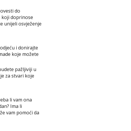
dovesti do
i koji doprinose
e unijeli osvježenje
odjeću i donirajte
komade koje možete
dete pažljiviji u
e za stvari koje
reba li vam ona
dan? Ima li
može vam pomoći da