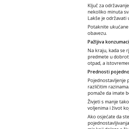
Ključ za održavanj
nekoliko minuta sva
Lakše je održavati
Potaknite ukućane d
obavezu.
Pažljiva konzumacij
Na kraju, kada se r
predmete u dobrotv
otpad, a istovremen
Prednosti pojedno
Pojednostavljenje p
različitim razinama
pomaže da imate bol
Živjeti s manje tako
voljenima i život ko
Ako osjećate da st
pojednostavljivanja