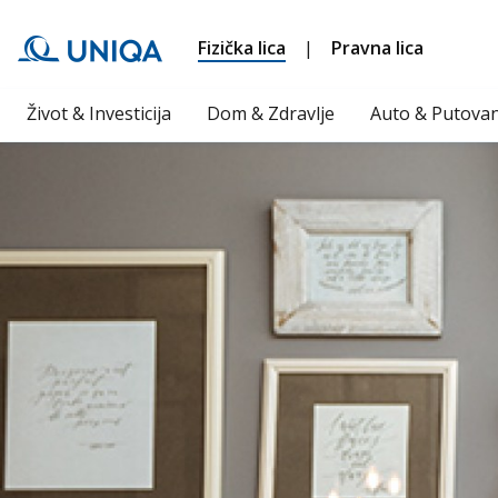
Fizička lica
|
Pravna lica
Život & Investicija
Dom & Zdravlje
Auto & Putovan