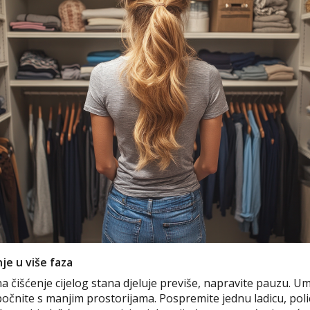
je u više faza
 čišćenje cijelog stana djeluje previše, napravite pauzu. U
očnite s manjim prostorijama. Pospremite jednu ladicu, policu 