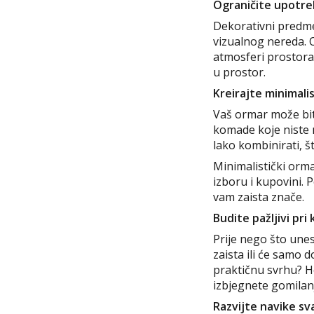
Ograničite upotr
Dekorativni predme
vizualnog nereda. O
atmosferi prostora.
u prostor.
Kreirajte minimali
Vaš ormar može biti
komade koje niste n
lako kombinirati, š
Minimalistički orma
izboru i kupovini. 
vam zaista znače.
Budite pažljivi pri
Prije nego što unes
zaista ili će samo d
praktičnu svrhu? Ho
izbjegnete gomilan
Razvijte navike s