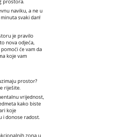
g prostora.
evnu naviku, a ne u
 minuta svaki dan!
toru je pravilo
 to nova odjeća,
lo pomoći će vam da
ima koje vam
auzimaju prostor?
 riješite.
mentalnu vrijednost,
redmeta kako biste
ari koje
u i donose radost.
nkcionalnih zona u