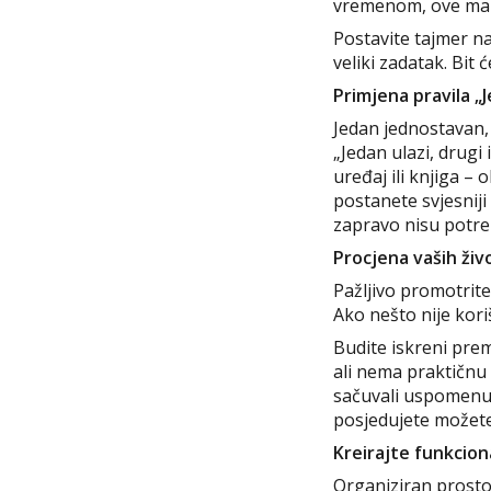
vremenom, ove male
Postavite tajmer n
veliki zadatak. Bit
Primjena pravila „Je
Jedan jednostavan, 
„Jedan ulazi, drugi
uređaj ili knjiga –
postanete svjesniji
zapravo nisu potre
Procjena vaših živ
Pažljivo promotrite
Ako nešto nije kori
Budite iskreni prem
ali nema praktičnu
sačuvali uspomenu, 
posjedujete možete 
Kreirajte funkcio
Organiziran prostor