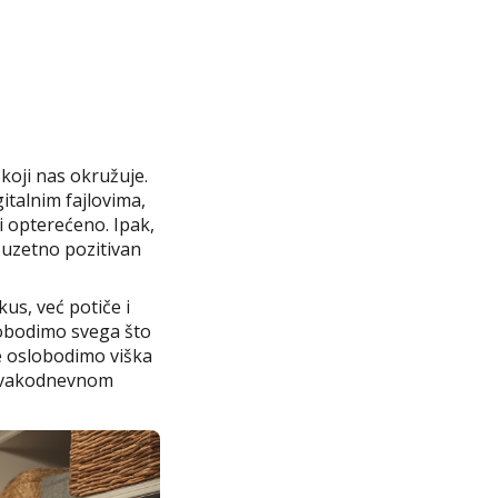
oji nas okružuje.
gitalnim fajlovima,
ki opterećeno. Ipak,
izuzetno pozitivan
us, već potiče i
lobodimo svega što
e oslobodimo viška
u svakodnevnom