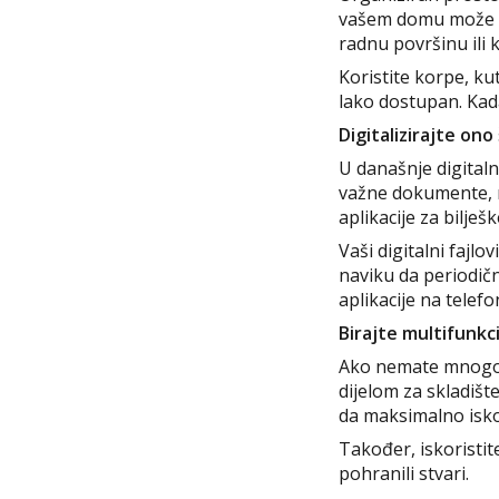
vašem domu može va
radnu površinu ili k
Koristite korpe, kut
lako dostupan. Kada
Digitalizirajte on
U današnje digital
važne dokumente, ra
aplikacije za bilješ
Vaši digitalni faj
naviku da periodično
aplikacije na telefo
Birajte multifunkc
Ako nemate mnogo p
dijelom za skladište
da maksimalno iskor
Također, iskoristit
pohranili stvari.