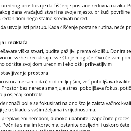
e urednog prostora je da čišćenje postane redovna navika. 
kog dana vraćajući stvari na svoje mjesto, brišući površine 
 uredan dom nego stalno sređivati nered.
a usvoje isti pristup. Kada čišćenje postane rutina, neće pr
a i reciklaža
ješavate viška stvari, budite pažljivi prema okolišu. Donirajt
orne svrhe i reciklirajte sve što je moguće. Ovo će vam pom
o održite svoj dom urednim i ekološki prihvatljivim.
stavljivanja prostora
rostora ne samo da čini dom ljepšim, već poboljšava kvalite
. Prostor bez nereda smanjuje stres, poboljšava fokus, potič
ji osjećaj kontrole.
đer znači bolje se fokusirati na ono što je zaista važno: kval
ji je u skladu s vašim željama i vrijednostima.
e preplavljeni neredom, duboko udahnite i započnite proces
. Počnite s malim koracima, ostanite dosljedni i uskoro ćete i