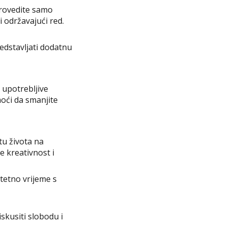
Provedite samo
i održavajući red.
edstavljati dodatnu
e upotrebljive
oći da smanjite
tu života na
e kreativnost i
itetno vrijeme s
skusiti slobodu i