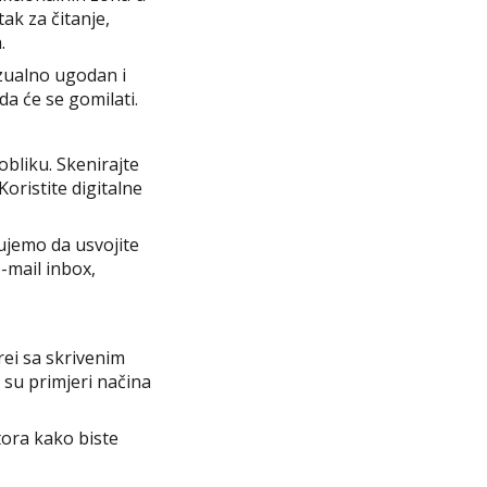
k za čitanje,
.
vizualno ugodan i
a će se gomilati.
bliku. Skenirajte
Koristite digitalne
ujemo da usvojite
e-mail inbox,
ei sa skrivenim
i su primjeri načina
tora kako biste