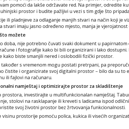
m pomoći da lakše održavate red. Na primjer, odredite kuta
uhinjski prostor i budite pažljivi u vezi s tim gdje što pripada
ije ili pladnjeve za odlaganje manjih stvari na način koji je 
 stvari imaju jasno određeno mjesto, manja je vjerojatnost d
o što možete
no doba, nije potrebno čuvati svaki dokument u papirnatom o
čune i fotografije kako bi bili organizirani i lako dostupni. 
ke kako biste smanjili nered i oslobodili fizički prostor.
lovi također s vremenom mogu postati pretrpani, pa preporuč
 čistite i organizirate svoj digitalni prostor – bilo da su to 
nu ili fajlovi na računaru.
ionalni namještaj i optimizirajte prostor za skladištenje
rostora, investirajte u multifunkcionalan namještaj. Tabur
nje, stolovi na rasklapanje ili kreveti s ladicama ispod odličn
istite svoj životni prostor bez žrtvovanja funkcionalnosti.
e visinu prostorije pomoću polica, kukica ili visećih organiza