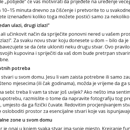
 „pobjede” će vas motivirati da prijeđete na uređenje veće
a 10–15 minuta dnevno za čišćenje i pretvorite to u svakodn
 ćete iznenađeni koliko toga možete postići samo za nekoliko
dan ulazi, drugi izlazi“
ali učinkovit način da spriječite ponovni nered u vašem pros
 izlazi". Za svaku novu stvar koju donesete u dom – bilo da je
 obavezujete se da ćete ukloniti neku drugu stvar. Ovo pravi
 svojih kupovina i spriječiti da vaš dom bude pretrpan stvar
bne.
otnih potreba
 stvari u svom domu. Jesu li vam zaista potrebne ili samo z
šteno mjesecima (ili čak godinama), možda je vrijeme da ga se
a sebi: treba li vam ta stvar još uvijek? Ako nešto ima senti
 upotrebu, razmislite o tome da napravite fotografiju tog p
umjesto da ga fizički čuvate. Redovitim procjenjivanjem stv
osloboditi prostor za esencijalne stvari koje vas ispunjavaj
nalne zone u svom domu
 je onaj u kojem svaka stvar ima svoje mjesto. Kreiranje fu