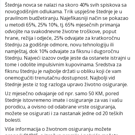
Štednja novca se nalazi na skoro 40% svih spiskova sa
novogodišnjim odlukama. Trik uspješne štednje je u
pravilnom budžetiranju. Najefikasniji način se pokazao
u metodi 65%, 25% 10%, tj. 65% mjesečnih primanja
odvojite na svakodnevne životne troškove, poput
hrane, režija i odjeće, 25% odvajate za kratkoročnu
štednju za godišnje odmore, novu tehnologiju ili
namještaj, dok 10% odvajate za fiksnu i dugoročnu
štednju. Najveći izazov ovdje jeste da ostanete istrajni u
tome i odolite impulsivnim kupovinama. Sredstva za
fiksnu štednju je najbolje držati u obliku koji će vam
onemogućiti trenutačnu dostupnost. Najbolji vid
štednje jeste iz tog razloga upravo životno osiguranje.
Uz mjesečno odvajanje od npr. samo 50 KM, pored
štednje istovremeno imate i osiguranje za vas i vašu
porodicu, a ovisno od odabrane vrste osiguranja,
možete se osigurati i za nastanak jedne od 20 teških
bolesti.
Više informacija o životnom osiguranju možete