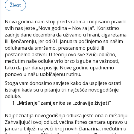
Život
Nova godina nam stoji pred vratima i nepisano pravilo
svih nas jeste „Nova godina – Novi/a ja“. Koristimo
zadnje dane decembra da uživamo u hrani, cigaretama
ili ljenčarenju, jer od 01. januara počinjemo sa našim
odlukama da smršamo, prestanemo pušiti ili
postanemo aktivni. U teoriji ovo sve zvuči odlično,
međutim naše odluke vrlo brzo izgube na važnosti,
tako da par dana poslije Nove godine upadnemo
ponovo u našu uobičajenu rutinu.
Stoga vam donosimo savjete kako da uspijete ostati
istrajni kada su u pitanju tri najčešće novogodišnje
odluke.
„Mršanje“ zamijenite sa „zdravije živjeti“
Najpoznatija novogodišnja odluka jeste ona o mršanju.
Zahvaljujući ovoj odluci, većina fitnes centara upravo u
januaru bilježi najveći broj novih članarina, međutim u