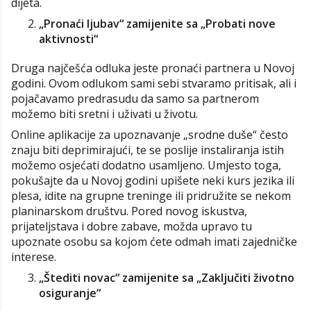
dijeta.
„Pronaći ljubav“ zamijenite sa „Probati nove
aktivnosti“
Druga najčešća odluka jeste pronaći partnera u Novoj
godini. Ovom odlukom sami sebi stvaramo pritisak, ali i
pojačavamo predrasudu da samo sa partnerom
možemo biti sretni i uživati u životu.
Online aplikacije za upoznavanje „srodne duše“ često
znaju biti deprimirajući, te se poslije instaliranja istih
možemo osjećati dodatno usamljeno. Umjesto toga,
pokušajte da u Novoj godini upišete neki kurs jezika ili
plesa, idite na grupne treninge ili pridružite se nekom
planinarskom društvu. Pored novog iskustva,
prijateljstava i dobre zabave, možda upravo tu
upoznate osobu sa kojom ćete odmah imati zajedničke
interese.
„Štediti novac“ zamijenite sa „Zaključiti životno
osiguranje“