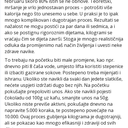
februaru skoro 80% istih se ne obnove. Teoretski,
mršanje je vrlo jednostavan proces – potrošiti više
kalorija nego što unesemo u sebe. U praksi je to ipak
mnogo komplikovan i dugotrajan proces. Rezultati se
nažalost ne mogu postići za par dana ili sedmica, a i
ako se postignu rigoroznim dijetama, kilogrami se
vraćaju čim se dijeta završi. Stoga je mnogo realističnija
odluka da promijenimo naš način življenja i uvesti neke
zdrave navike.
To trebaju na početku biti male promjene, kao npr.
dnevno piti 8 čaša vode, umjesto lifta koristiti stepenice
ili izbaciti gazirane sokove. Postepeno treba mijenjati i
ishranu. Ukoliko ste navikli da svaki dan jedete slatkiše,
nećete uspjeti izdržati dugo bez njih. Na početku
pokušajte prepoloviti unos. Ako ste navikli pojesti
čokoladu od 100g uz kafu, smanjite unos na 50g.
Ukoliko niste previše aktivni, pokušajte dnevno na
napravite 5.000 koraka, te postepeno povećajte na
10.000. Ovaj proces gubljenja kilograma je dugotrajniji,
ali se pokazao kao mnogo efikasniji i zdraviji od svih