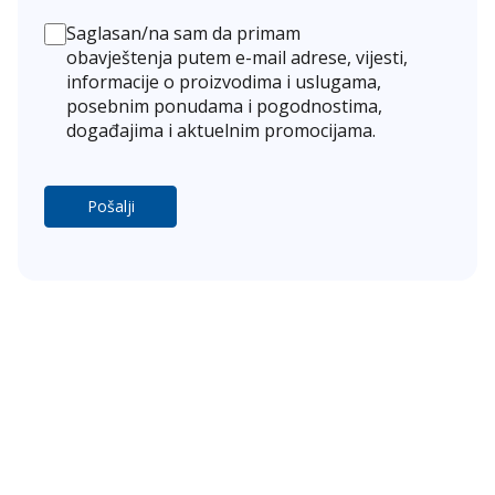
Uz podršku međunarodno priznatih medicinskih
stručnjaka, možeš dobiti dodatnu potvrdu
Saglasan/na sam da primam
dijagnoze ili nove preporuke za liječenje kod više
obavještenja putem e-mail adrese, vijesti,
od 100 bolesti. Proces je jednostavan i zasniva se
informacije o proizvodima i uslugama,
na pregledu tvoje postojeće medicinske
posebnim ponudama i pogodnostima,
dokumentacije. Drugo mišljenje donosi dodatnu
događajima i aktuelnim promocijama.
jasnoću, smanjuje neizvjesnost i pomaže ti da s
više povjerenja nastaviš liječenje.
Pošalji
Popis bolesti