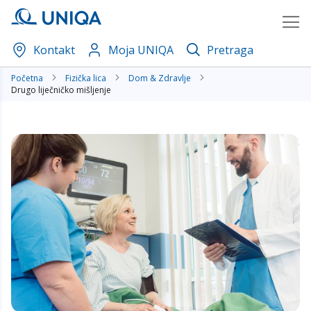
Skip
to
Content
Kontakt
Moja UNIQA
Pretraga
Početna
Fizička lica
Dom & Zdravlje
Drugo liječničko mišljenje