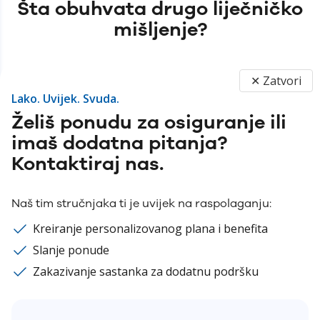
Šta obuhvata drugo liječničko
mišljenje?
✕ Zatvori
Lako. Uvijek. Svuda.
Svjetski medicinski stručnjaci - dostupni kada
su ti najpotrebniji
Želiš ponudu za osiguranje ili
imaš dodatna pitanja?
Pogrešne dijagnoze i neadekvatne terapije,
nažalost, nisu rijetkost. Zato je dodatna provjera
Kontaktiraj nas.
važan korak ka sigurnijem liječenju.
U čak 50% slučajeva, druga dijagnoza razlikuje
Naš tim stručnjaka ti je uvijek na raspolaganju:
se od prve, a s
vaki treći pacijent barem jednom
zatraži mišljenje drugog ljekara o svojoj
Kreiranje personalizovanog plana i benefita
dijagnozi i terapiji.
Slanje ponude
Osiguranje pokriva drugo mišljenje svjetski
Zakazivanje sastanka za dodatnu podršku
priznatih medicinskih stručnjaka za više od 100
bolesti - jer kada je zdravlje u pitanju, druga
perspektiva može napraviti veliku razliku.