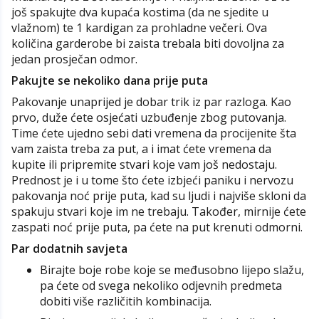
još spakujte dva kupaća kostima (da ne sjedite u
vlažnom) te 1 kardigan za prohladne večeri. Ova
količina garderobe bi zaista trebala biti dovoljna za
jedan prosječan odmor.
Pakujte se nekoliko dana prije puta
Pakovanje unaprijed je dobar trik iz par razloga. Kao
prvo, duže ćete osjećati uzbuđenje zbog putovanja.
Time ćete ujedno sebi dati vremena da procijenite šta
vam zaista treba za put, a i imat ćete vremena da
kupite ili pripremite stvari koje vam još nedostaju.
Prednost je i u tome što ćete izbjeći paniku i nervozu
pakovanja noć prije puta, kad su ljudi i najviše skloni da
spakuju stvari koje im ne trebaju. Također, mirnije ćete
zaspati noć prije puta, pa ćete na put krenuti odmorni.
Par dodatnih savjeta
Birajte boje robe koje se međusobno lijepo slažu,
pa ćete od svega nekoliko odjevnih predmeta
dobiti više različitih kombinacija.