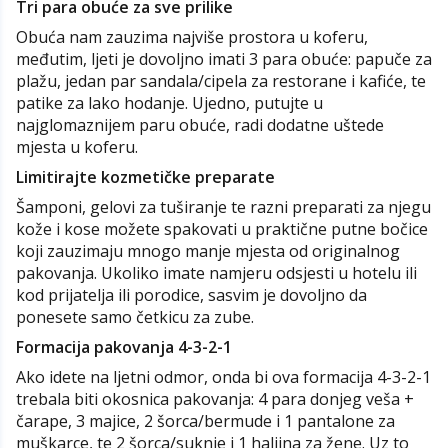
Tri para obuće za sve prilike
Obuća nam zauzima najviše prostora u koferu,
međutim, ljeti je dovoljno imati 3 para obuće: papuče za
plažu, jedan par sandala/cipela za restorane i kafiće, te
patike za lako hodanje. Ujedno, putujte u
najglomaznijem paru obuće, radi dodatne uštede
mjesta u koferu.
Limitirajte kozmetičke preparate
Šamponi, gelovi za tuširanje te razni preparati za njegu
kože i kose možete spakovati u praktične putne bočice
koji zauzimaju mnogo manje mjesta od originalnog
pakovanja. Ukoliko imate namjeru odsjesti u hotelu ili
kod prijatelja ili porodice, sasvim je dovoljno da
ponesete samo četkicu za zube.
Formacija pakovanja 4-3-2-1
Ako idete na ljetni odmor, onda bi ova formacija 4-3-2-1
trebala biti okosnica pakovanja: 4 para donjeg veša +
čarape, 3 majice, 2 šorca/bermude i 1 pantalone za
muškarce, te 2 šorca/suknje i 1 haljina za žene. Uz to