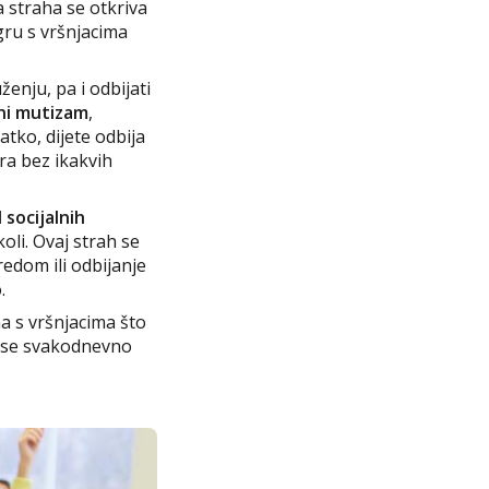
a straha se otkriva
igru s vršnjacima
nju, pa i odbijati
ni mutizam
,
tko, dijete odbija
ra bez ikakvih
 socijalnih
oli. Ovaj strah se
edom ili odbijanje
.
ma s vršnjacima što
a se svakodnevno