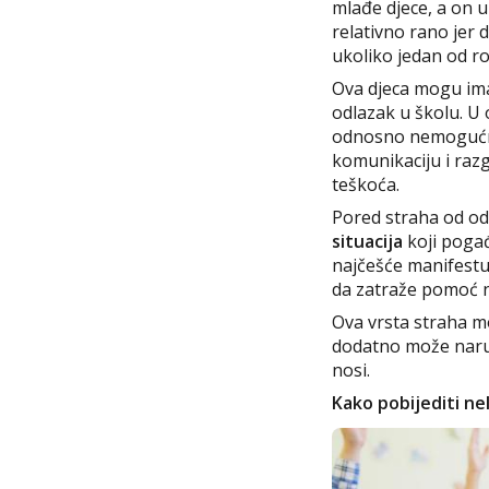
mlađe djece, a on 
relativno rano jer d
ukoliko jedan od rod
Ova djeca mogu ima
odlazak u školu. U 
odnosno nemogućnos
komunikaciju i raz
teškoća.
Pored straha od od
situacija
koji pogađ
najčešće manifestu
da zatraže pomoć na
Ova vrsta straha mo
dodatno može naruš
nosi.
Kako pobijediti ne