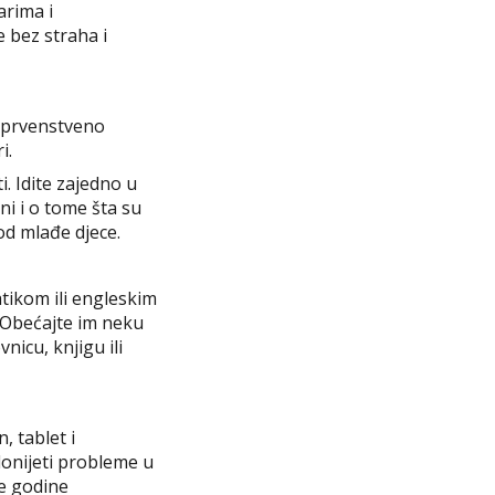
arima i
 bez straha i
e prvenstveno
i.
i. Idite zajedno u
ni i o tome šta su
od mlađe djece.
tikom ili engleskim
. Obećajte im neku
nicu, knjigu ili
 tablet i
donijeti probleme u
ke godine