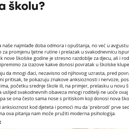
a školu?
 za naše najmlađe doba odmora i opuštanja, no već u avgust
me za promjenu ljetne rutine i prelazak u svakodnevnicu isp
nove školske godine je stresno razdoblje za djecu, ali i ro
ipremimo za izazove kakve donosi povratak u školske klupe
uju da mnogi đaci, nezavisno od njihovog uzrasta, pred povr
ni pritisak, te pokazuju znakove anksioznosti i nervoze, p
ma, početku srednje škole ili, na primjer, prelasku u novu š
 uslijed svakodnevnih obaveza mnogi roditelji ne uoče ovaj 
 pa se ona često sama nose s pritiskom koji donosi nova ško
i anksioznost kod djeteta i pomoći mu da 'prebrodi' prve se
a ova pitanja nam može pružiti moderna psihologija.
t