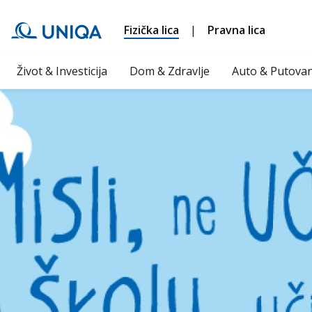
Fizička lica
|
Pravna lica
Život & Investicija
Dom & Zdravlje
Auto & Putovan