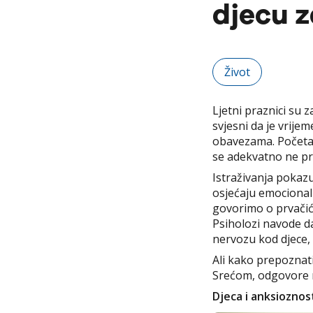
djecu z
Život
Ljetni praznici su
svjesni da je vrije
obavezama. Početak 
se adekvatno ne pr
Istraživanja pokaz
osjećaju emocional
govorimo o prvačići
Psiholozi navode da
nervozu kod djece,
Ali kako prepoznat
Srećom, odgovore n
Djeca i anksioznos