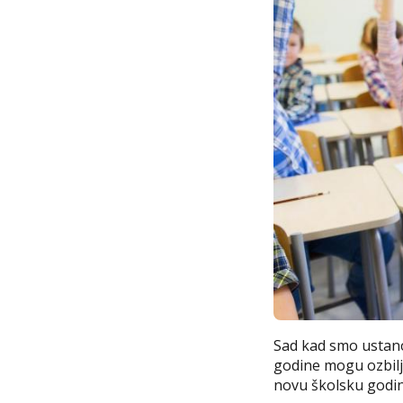
Sad kad smo ustano
godine mogu ozbiljn
novu školsku godin