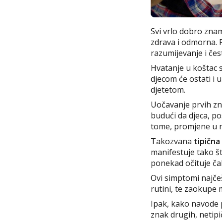
Svi vrlo dobro znam
zdrava i odmorna. P
razumijevanje i čes
Hvatanje u koštac 
djecom će ostati i 
djetetom.
Uočavanje prvih zn
budući da djeca, po
tome, promjene u 
Takozvana
tipična
manifestuje tako š
ponekad očituje čak
Ovi simptomi najčeš
rutini, te zaokupe
Ipak, kako navode 
znak drugih, netip