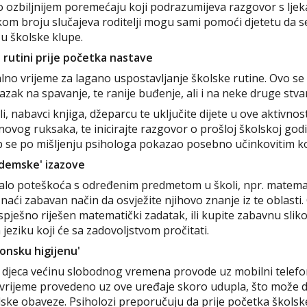
o ozbiljnijem poremećaju koji podrazumijeva razgovor s ljek
kom broju slučajeva roditelji mogu sami pomoći djetetu da se
u školske klupe.
j rutini prije početka nastave
alno vrijeme za lagano uspostavljanje školske rutine. Ovo s
azak na spavanje, te ranije buđenje, ali i na neke druge stvar
, nabavci knjiga, džeparcu te uključite dijete u ove aktivnost
 novog ruksaka, te inicirajte razgovor o prošloj školskoj godi
tup se po mišljenju psihologa pokazao posebno učinkovitim k
ademske' izazove
imalo poteškoća s određenim predmetom u školi, npr. matema
naći zabavan način da osvježite njihovo znanje iz te oblasti
pješno riješen matematički zadatak, ili kupite zabavnu slikov
jeziku koji će sa zadovoljstvom pročitati.
onsku higijenu'
 djeca većinu slobodnog vremena provode uz mobilni telefon,
e vrijeme provedeno uz ove uređaje skoro udupla, što može 
lske obaveze. Psiholozi preporučuju da prije početka škols