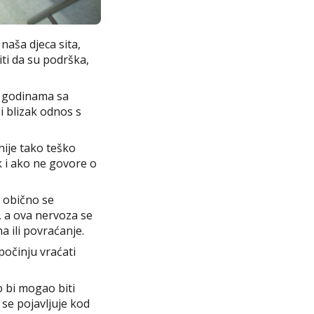
naša djeca sita,
ti da su podrška,
m godinama sa
i blizak odnos s
nije tako teško
k i ako ne govore o
i obično se
 a ova nervoza se
 ili povraćanje.
počinju vraćati
o bi mogao biti
se pojavljuje kod