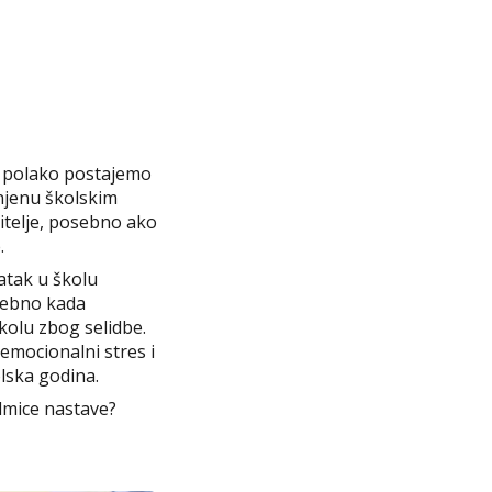
u polako postajemo
unjenu školskim
ditelje, posebno ako
.
atak u školu
osebno kada
kolu zbog selidbe.
emocionalni stres i
lska godina.
dmice nastave?