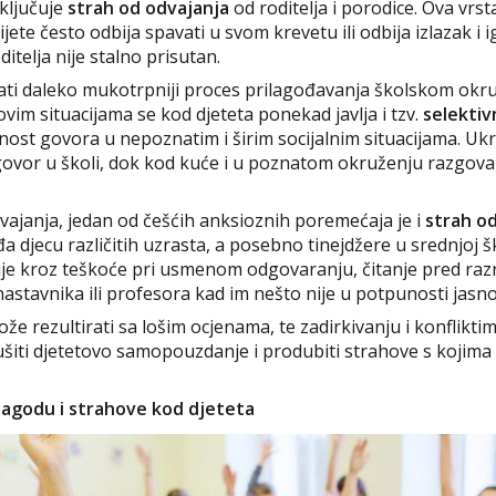
uključuje
strah od odvajanja
od roditelja i porodice. Ova vrst
ijete često odbija spavati u svom krevetu ili odbija izlazak i 
itelja nije stalno prisutan.
ti daleko mukotrpniji proces prilagođavanja školskom okruže
ovim situacijama se kod djeteta ponekad javlja i tzv.
selektiv
t govora u nepoznatim i širim socijalnim situacijama. Ukra
govor u školi, dok kod kuće i u poznatom okruženju razgova
vajanja, jedan od češćih anksioznih poremećaja je i
strah od
a djecu različitih uzrasta, a posebno tinejdžere u srednjoj šk
je kroz teškoće pri usmenom odgovaranju, čitanje pred razr
stavnika ili profesora kad im nešto nije u potpunosti jasno
že rezultirati sa lošim ocjenama, te zadirkivanju i konflikti
iti djetetovo samopouzdanje i produbiti strahove s kojim
lagodu i strahove kod djeteta