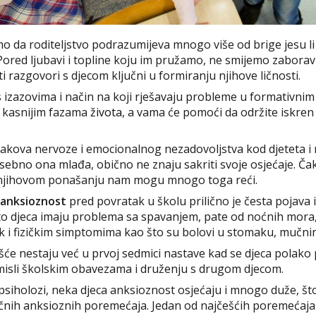
o da roditeljstvo podrazumijeva mnogo više od brige jesu li 
ored ljubavi i topline koju im pružamo, ne smijemo zaboravi
ti razgovori s djecom ključni u formiranju njihove ličnosti.
s izazovima i način na koji rješavaju probleme u formativni
u kasnijim fazama
života
, a vama će pomoći da održite iskren 
akova nervoze i emocionalnog nezadovoljstva kod djeteta i 
sebno ona mlađa, obično ne znaju sakriti svoje osjećaje. Ča
njihovom ponašanju nam mogu mnogo toga reći.
 anksioznost
pred povratak u školu prilično je česta pojava 
to djeca imaju problema sa spavanjem, pate od noćnih mora,
 i fizičkim simptomima kao što su bolovi u stomaku, mučnina
će nestaju već u prvoj sedmici nastave kad se djeca polako 
 misli školskim obavezama i druženju s drugom djecom.
psiholozi, neka djeca anksioznost osjećaju i mnogo duže, št
ičnih anksioznih poremećaja. Jedan od najčešćih poremećaja 