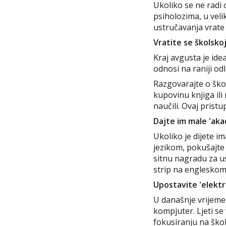
Ukoliko se ne radi 
psiholozima, u veli
ustručavanja vrate 
Vratite se školsko
Kraj avgusta je ide
odnosi na raniji odl
Razgovarajte o školi
kupovinu knjiga ili
naučili. Ovaj pris
Dajte im male 'ak
Ukoliko je dijete 
jezikom, pokušajte 
sitnu nagradu za us
strip na engleskom 
Upostavite 'elektr
U današnje vrijeme
kompjuter. Ljeti s
fokusiranju na ško